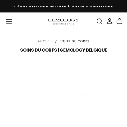
PASSER
ÉCHANTILLONS OFFERTS À CHAQUE COMMANDE
AU
CONTENU
ACCUEIL
/
SOINS DU CORPS
SOINS DU CORPS | GEMOLOGY BELGIQUE
Meilleures Ventes
Affichage
16 sur 16 produits