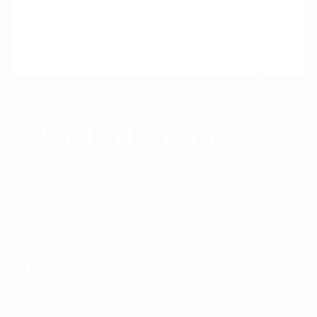
LIVRAISON OFFERTE DÈS 100 € D'ACHAT
RETOU
La cosmétique minérale française, distribuée en Belgique
et au Luxembourg par HElo Cosmetics.
Chaque soin puise dans les oligo-éléments des pierres
précieuses.
La peau retrouve éclat, densité et confort.