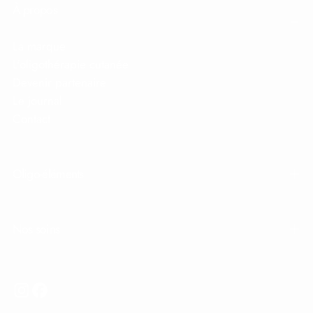
À propos
La marque
L'oligothérapie cutanée
Devenir partenaire
Le journal
Contact
Oligo-éléments
Nos soins