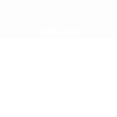
© 2026 HElo Cosmetics — Distributeur Gemology en Belgique et
au Luxembourg. Tous droits réservés. Propulsé par Nexxia.
Méthodes
de
Belgique
paiement