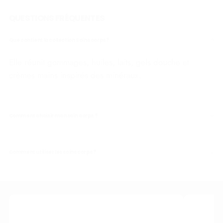
QUESTIONS FRÉQUENTES
Que contient la collection Soins corps ?
Elle réunit gommages, huiles, laits, gels douche et
crèmes mains inspirés des minéraux.
Comment choisir mon soin corps ?
Comment utiliser les soins corps ?