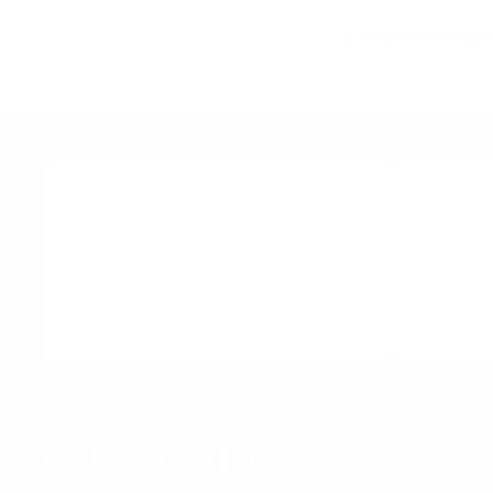
Comment utiliser un par
LIVRAISON OFFERTE DÈS
RE
100 € D'ACHAT