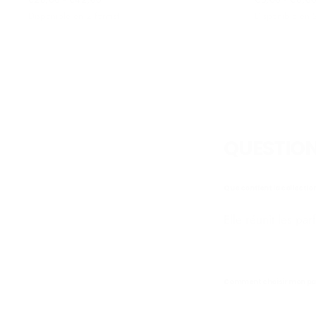
MINIMUM
MAXIMUM
MINIMUM
MAXI
Disponible en 2 format
Disponible en 
DIFFUSEUR
POUR
100 ML
DIFFUSEUR
100 ML
RECHARGE
100 ML
POUR
DIFFUSEUR
XXL 500
ML
QUESTION
Que contient la collecti
Elle réunit les p
Comment choisir mon pa