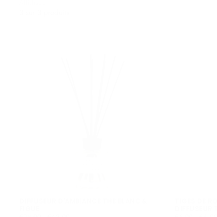
Affichage
3 sur 3 produits
DIFFUSEUR D'AMBIANCE THÉ BLANC &
TIGES DE R
FIGUE
DIFFUSEUR 
€28,00
PRIX
PRIX
€5,00
PRIX
PRIX
€28,00
-
€42,00
€5,00
-
€6,0