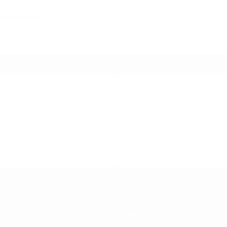
fum d'ambiance ?
TOUR SOUS 14 JOURS
PAIEMENT 100 % SÉCU
À PROPOS