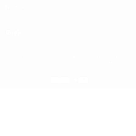
Nos soins
© 2026 HElo Cosmetics — Distributeur Gemology en Belgique et
au Luxembourg. Tous droits réservés. Propulsé par Nexxia.
Méthodes
de
Belgique
paiement