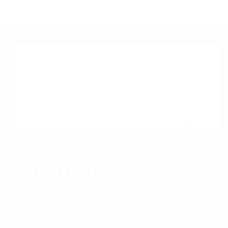
15 ML —
FORMAT
VOYAGE
LIVRAISON OFFERTE DÈS 100 € D'ACHAT
RETOU
La cosmétique minérale française, distribuée en Belgique
et au Luxembourg par HElo Cosmetics.