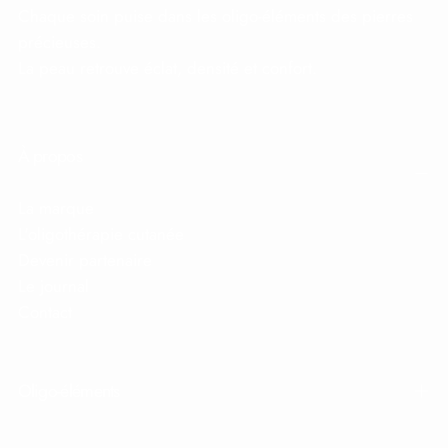
Chaque soin puise dans les oligo-éléments des pierres
précieuses.
La peau retrouve éclat, densité et confort.
À propos
La marque
L'oligothérapie cutanée
Devenir partenaire
Le journal
Contact
Oligo-éléments