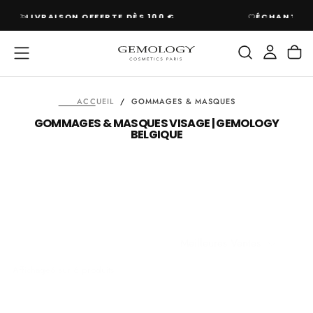
PASSER
ÉCHANTILLONS OFFERTS À CHAQUE COMMANDE
AU
CONTENU
ACCUEIL
/
GOMMAGES & MASQUES
GOMMAGES & MASQUES VISAGE | GEMOLOGY
BELGIQUE
Meilleures Ventes
Affichage
6 sur 6 produits