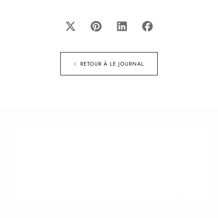
RETOUR À LE JOURNAL
LIVRAISON OFFERTE DÈS 100 € D'ACHAT
RETOU