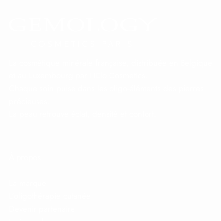
La cosmétique minérale française, distribuée en Belgique
et au Luxembourg par HElo Cosmetics.
Chaque soin puise dans les oligo-éléments des pierres
précieuses.
La peau retrouve éclat, densité et confort.
À propos
La marque
L'oligothérapie cutanée
Devenir partenaire