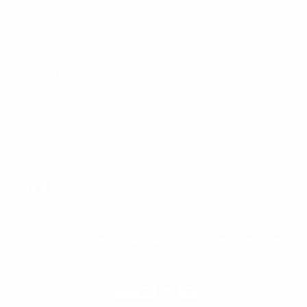
Le journal
Contact
Oligo-éléments
Nos soins
© 2026 HElo Cosmetics — Distributeur Gemology en Belgique et
au Luxembourg. Tous droits réservés. Propulsé par Nexxia.
Méthodes