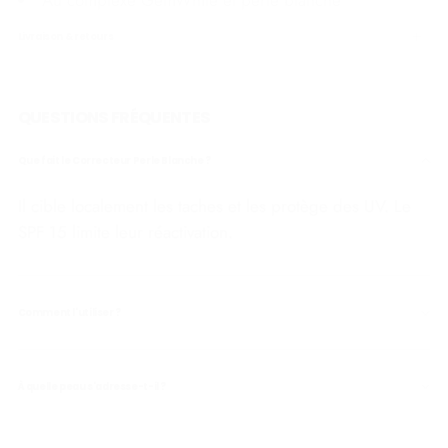
Au complexe GemWhite et perle blanche
Livraison & retours
QUESTIONS FRÉQUENTES
Que fait le Correcteur Perle Blanche ?
Il cible localement les taches et les protège des UV. Le
SPF 15 limite leur réactivation.
Comment l'utiliser ?
À quelle peau s'adresse-t-il ?