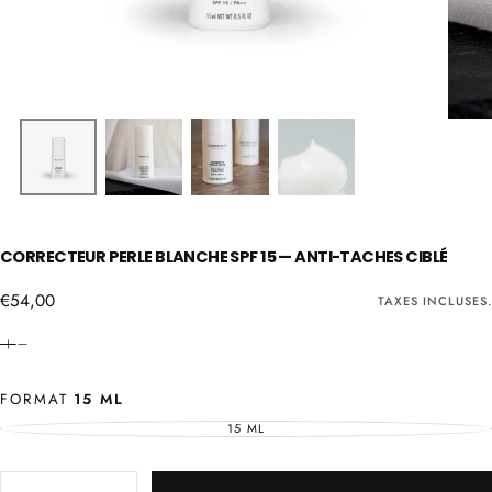
CORRECTEUR PERLE BLANCHE SPF 15 — ANTI-TACHES CIBLÉ
€54,00
Prix
€54,00
TAXES INCLUSES.
régulier
FORMAT
15 ML
15 ML
VARIANTE
ÉPUISÉE
OU
INDISPONIBLE
Quantité