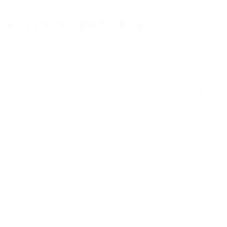
La cosmétique minérale française, distribuée en Belgique
et au Luxembourg par HElo Cosmetics.
Chaque soin puise dans les oligo-éléments des pierres
précieuses.
La peau retrouve éclat, densité et confort.
À propos
La marque
L'oligothérapie cutanée
Devenir partenaire
Le journal