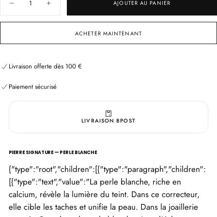
AJOUTER AU PANIER
Diminuer
Augmenter
la
la
quantité
quantité
pour
pour
ACHETER MAINTENANT
Correcteur
Correcteur
Perle
Perle
Blanche
Blanche
SPF
SPF
Livraison offerte dès 100 €
15
15
—
—
Paiement sécurisé
Anti-
Anti-
Livraison offerte dès 100 €
Paiement sécurisé
taches
taches
ciblé
ciblé
Livraison offerte dès 100 €
Paiement sécurisé
LIVRAISON BPOST
PIERRE SIGNATURE — PERLE BLANCHE
{"type":"root","children":[{"type":"paragraph","children":
[{"type":"text","value":"La perle blanche, riche en
calcium, révèle la lumière du teint. Dans ce correcteur,
elle cible les taches et unifie la peau. Dans la joaillerie