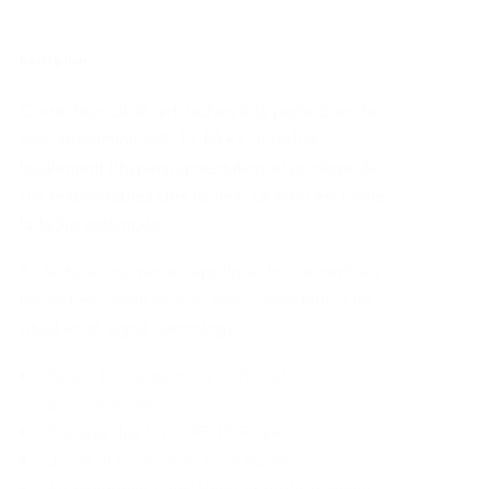
Description
Correcteur ciblé anti-taches à la perle blanche,
avec protection SPF 15 PA++. Il réduit
localement l'hyperpigmentation et protège des
UV responsables des taches. Le teint est unifié,
la tache estompée.
Sa texture couvrante s'applique localement sur
les taches, matin et soir. Soin correcteur d'un
rituel éclat signé Gemology.
Réduit localement les taches et
l'hyperpigmentation
Protège des UV (SPF 15 PA++)
Unifie et illumine la zone traitée