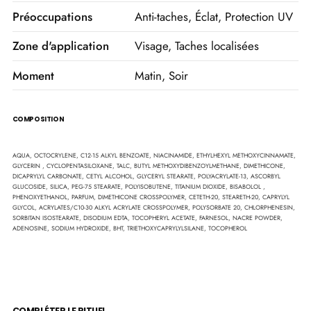
Préoccupations
Anti-taches, Éclat, Protection UV
Zone d'application
Visage, Taches localisées
Moment
Matin, Soir
COMPOSITION
Liste
AQUA, OCTOCRYLENE, C12-15 ALKYL BENZOATE, NIACINAMIDE, ETHYLHEXYL METHOXYCINNAMATE,
GLYCERIN , CYCLOPENTASILOXANE, TALC, BUTYL METHOXYDIBENZOYLMETHANE, DIMETHICONE,
INCI
DICAPRYLYL CARBONATE, CETYL ALCOHOL, GLYCERYL STEARATE, POLYACRYLATE-13, ASCORBYL
GLUCOSIDE, SILICA, PEG-75 STEARATE, POLYISOBUTENE, TITANIUM DIOXIDE, BISABOLOL ,
PHENOXYETHANOL, PARFUM, DIMETHICONE CROSSPOLYMER, CETETH-20, STEARETH-20, CAPRYLYL
GLYCOL, ACRYLATES/C10-30 ALKYL ACRYLATE CROSSPOLYMER, POLYSORBATE 20, CHLORPHENESIN,
SORBITAN ISOSTEARATE, DISODIUM EDTA, TOCOPHERYL ACETATE, FARNESOL, NACRE POWDER,
ADENOSINE, SODIUM HYDROXIDE, BHT, TRIETHOXYCAPRYLYLSILANE, TOCOPHEROL
COMPLÉTER LE RITUEL