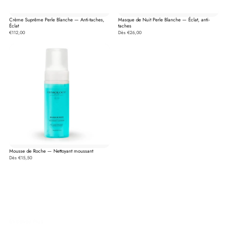
Crème Suprême Perle Blanche — Anti-taches,
Masque de Nuit Perle Blanche — Éclat, anti-
Éclat
taches
€112,00
Dès €26,00
Mousse de Roche — Nettoyant moussant
Dès €15,50
En Savoir Plus