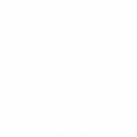
Contact
Oligo-éléments
Nos soins
© 2026 HElo Cosmetics — Distributeur Gemology en Belgique et
au Luxembourg. Tous droits réservés. Propulsé par Nexxia.
Méthodes