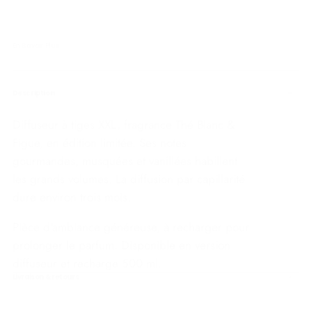
En Savoir Plus
Description
Diffuseur à tiges XXL, fragrance Thé Blanc &
Figue, en édition limitée. Ses notes
gourmandes, musquées et vanillées habillent
les grands volumes. La diffusion par capillarité
dure environ trois mois.
Pièce d'ambiance généreuse, à recharger pour
prolonger le parfum. Disponible en version
diffuseur et recharge 500 ml.
Livraison & retours