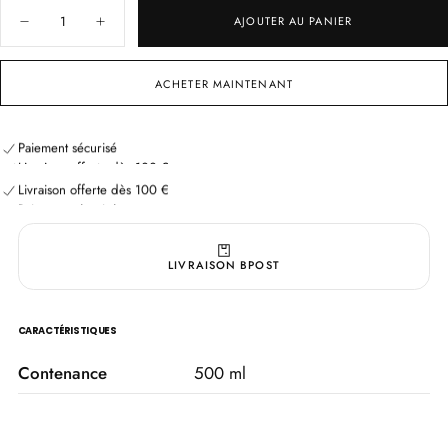
Quantité
AJOUTER AU PANIER
Diminuer
Augmenter
la
la
quantité
quantité
pour
pour
ACHETER MAINTENANT
Diffuseur
Diffuseur
d&#39;Ambiance
d&#39;Ambiance
Thé
Thé
Livraison offerte dès 100 €
Blanc
Blanc
Paiement sécurisé
&amp;
&amp;
Livraison offerte dès 100 €
Figue
Figue
Paiement sécurisé
XXL
XXL
Livraison offerte dès 100 €
Paiement sécurisé
LIVRAISON BPOST
CARACTÉRISTIQUES
Contenance
500 ml