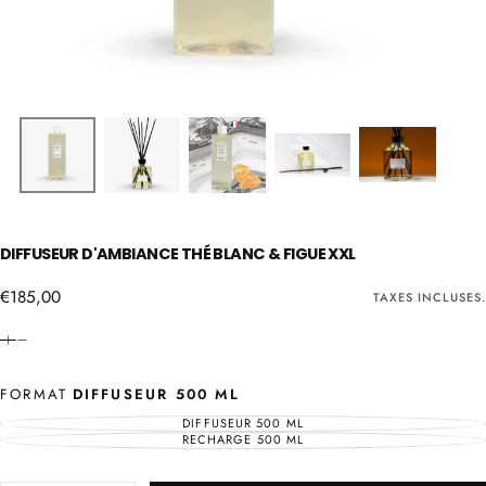
DIFFUSEUR D'AMBIANCE THÉ BLANC & FIGUE XXL
€185,00
Prix
€185,00
TAXES INCLUSES.
régulier
FORMAT
DIFFUSEUR 500 ML
DIFFUSEUR 500 ML
VARIANTE
ÉPUISÉE
RECHARGE 500 ML
VARIANTE
OU
ÉPUISÉE
INDISPONIBLE
OU
INDISPONIBLE