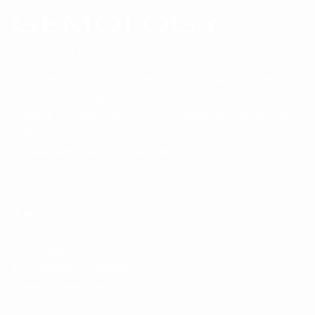
La cosmétique minérale française, distribuée en Belgique
et au Luxembourg par HElo Cosmetics.
Chaque soin puise dans les oligo-éléments des pierres
précieuses.
La peau retrouve éclat, densité et confort.
À propos
La marque
L'oligothérapie cutanée
Devenir partenaire
Le journal