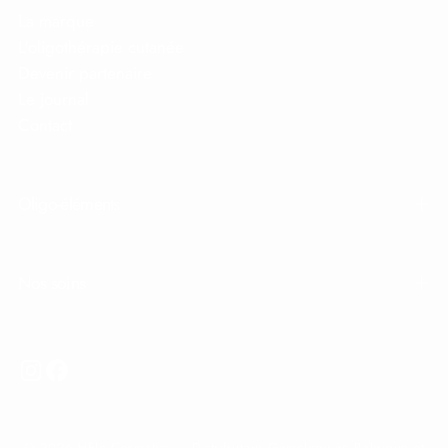
La marque
L'oligothérapie cutanée
Devenir partenaire
Le journal
Contact
Oligo-éléments
Nos soins
© 2026 HElo Cosmetics — Distributeur Gemology en Belgique et