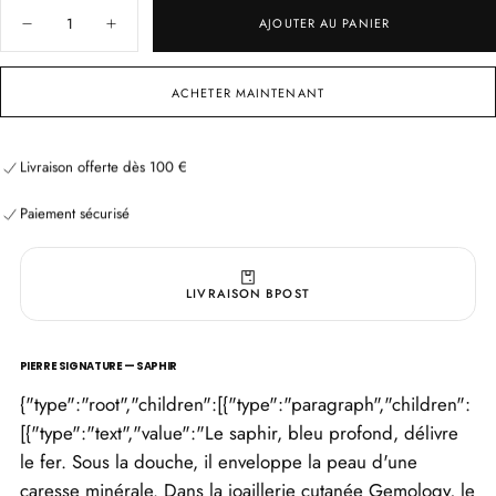
Quantité
AJOUTER AU PANIER
Diminuer
Augmenter
la
la
quantité
quantité
pour
pour
ACHETER MAINTENANT
Source
Source
de
de
Saphir
Saphir
—
—
Livraison offerte dès 100 €
Gel
Gel
bain
bain
Paiement sécurisé
&amp;
&amp;
Livraison offerte dès 100 €
Paiement sécurisé
douche
douche
Livraison offerte dès 100 €
Paiement sécurisé
LIVRAISON BPOST
PIERRE SIGNATURE — SAPHIR
{"type":"root","children":[{"type":"paragraph","children":
[{"type":"text","value":"Le saphir, bleu profond, délivre
le fer. Sous la douche, il enveloppe la peau d'une
caresse minérale. Dans la joaillerie cutanée Gemology, le