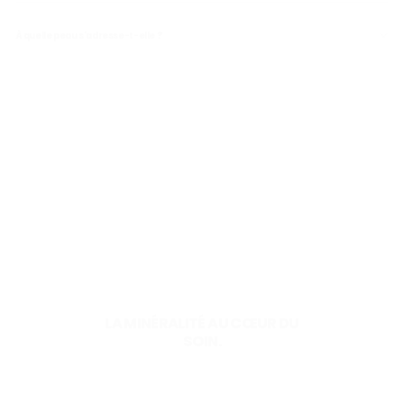
À quelle peau s'adresse-t-elle ?
LA MINÉRALITÉ AU CŒUR DU
SOIN.