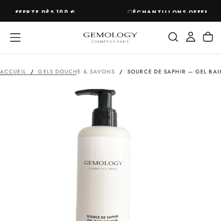
PASSER
ÉCHANTILLONS OFFERTS À CHAQUE COMMANDE
AU
CONTENU
ACCUEIL
/
GELS DOUCHE & SAVONS
/
SOURCE DE SAPHIR — GEL BA