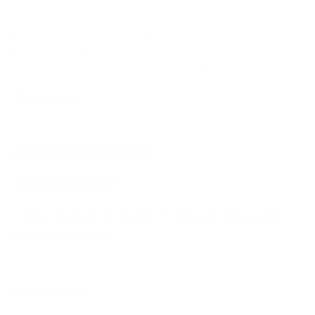
Nettoie la peau en douceur
Texture soyeuse, rinçage facile
Laisse la peau douce et parfumée
Au saphir et au diamant, sources de fer
Livraison & retours
QUESTIONS FRÉQUENTES
Que fait la Source de Saphir ?
C'est un gel bain et douche. Il nettoie et laisse la peau
douce et parfumée.
Comment l'utiliser ?