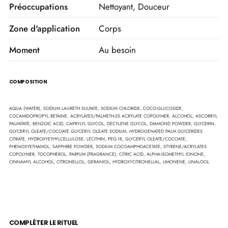
Préoccupations
Nettoyant, Douceur
Zone d'application
Corps
Moment
Au besoin
COMPOSITION
Liste
AQUA (WATER), SODIUM LAURETH SULFATE, SODIUM CHLORIDE, COCO-GLUCOSIDE,
COCAMIDOPROPYL BETAINE, ACRYLATES/PALMETH-25 ACRYLATE COPOLYMER, ALCOHOL, ASCORBYL
INCI
PALMITATE, BENZOIC ACID, CAPRYLYL GLYCOL, DECYLENE GLYCOL, DIAMOND POWDER, GLYCERIN,
GLYCERYL OLEATE/COCOATE GLYCERYL OLEATE SODIUM, HYDROGENATED PALM GLYCERIDES
CITRATE, HYDROXYETHYLCELLULOSE, LECITHIN, PEG-18, GLYCERYL OLEATE/COCOATE,
PHENOXYETHANOL, SAPPHIRE POWDER, SODIUM COCOAMPHOACETATE, STYRENE/ACRYLATES
COPOLYMER, TOCOPHEROL, PARFUM (FRAGRANCE), CITRIC ACID, ALPHA-ISOMETHYL IONONE,
CINNAMYL ALCOHOL, CITRONELLOL, GERANIOL, HYDROXYCITRONELLAL, LIMONENE, LINALOOL
COMPLÉTER LE RITUEL