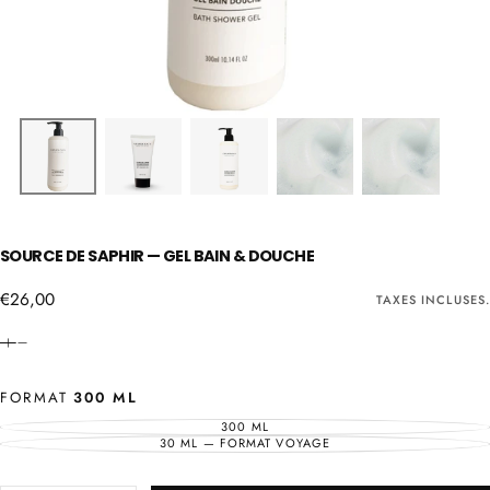
SOURCE DE SAPHIR — GEL BAIN & DOUCHE
€26,00
Prix
€26,00
TAXES INCLUSES.
régulier
FORMAT
300 ML
300 ML
VARIANTE
ÉPUISÉE
30 ML — FORMAT VOYAGE
VARIANTE
OU
ÉPUISÉE
INDISPONIBLE
OU
INDISPONIBLE