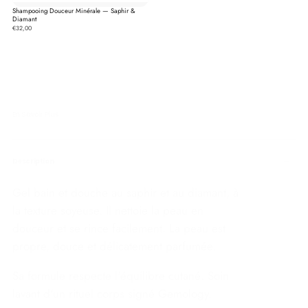
Shampooing Douceur Minérale — Saphir &
Diamant
€32,00
En Savoir Plus
Description
Gel bain et douche au saphir et au diamant, à
la texture soyeuse. Il nettoie la peau en
douceur et se rince facilement. La peau est
propre, douce et délicatement parfumée.
Sa formule respecte l'équilibre cutané. Soin
lavant d'un rituel corps signé Gemology.