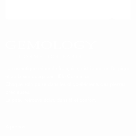
LIVRAISON OFFERTE DÈS 100 € D'ACHAT
RETOU
La cosmétique minérale française, distribuée en Belgique
et au Luxembourg par HElo Cosmetics.
Chaque soin puise dans les oligo-éléments des pierres
précieuses.
La peau retrouve éclat, densité et confort.
À propos