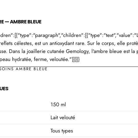
RE — AMBRE BLEUE
ildren":[{"type":"paragraph","children":[{"type":"text","value":
reflets célestes, est un antioxydant rare. Sur le corps, elle pro
sse. Dans la joaillerie cutanée Gemology, l'ambre bleue est la 
eau hydratée, ferme, veloutée."}]}]}
SOINS AMBRE BLEUE
UES
150 ml
Lait velouté
Tous types