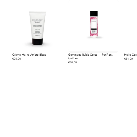
Crème Mains Ambre Bleue
Gommage Rubis Corps — Purifiant,
Huile Cor
tonifiant
€26,00
€54,00
€30,00