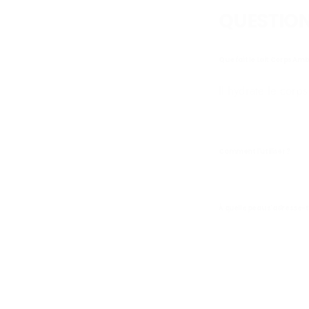
QUESTION
Que fait le Lait Corps Amb
Il hydrate le corp
Comment l'utiliser ?
À quelle peau s'adresse-t-