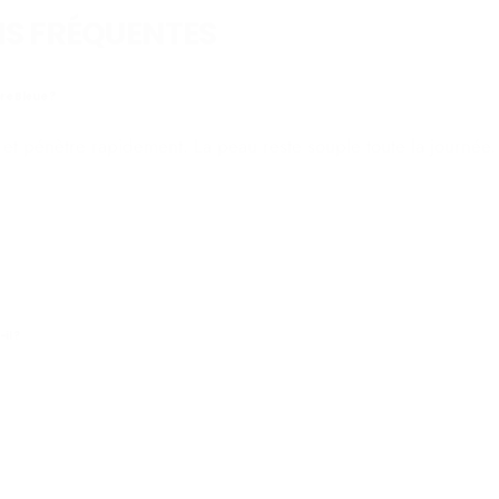
S FRÉQUENTES
re Bleue ?
s et pénètre rapidement. La peau reste souple toute la journée.
il ?