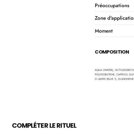
Préoccupations
Zone d'applicati
Moment
COMPOSITION
Liste
AQUA (WATER), OCTYLDODECYL 
POLYISOBUTENE, CAPRYLYL GLY
INCI
CI 42090 (BLUE 1), D-LIMONE
COMPLÉTER LE RITUEL