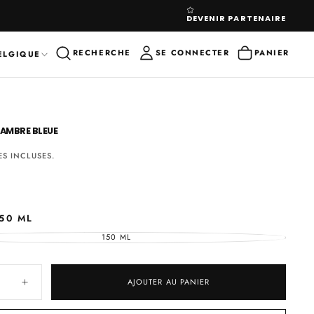
DEVENIR PARTENAIRE
RECHERCHE
SE CONNECTER
PANIER
ELGIQUE
 AMBRE BLEUE
ES INCLUSES.
50 ML
150 ML
VARIANTE
ÉPUISÉE
OU
INDISPONIBLE
AJOUTER AU PANIER
Augmenter
la
quantité