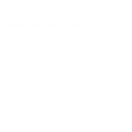
re bleue, au fini velours. Il hydrate, nourrit et
e pénétration rapide. La peau est douce,
t précieux, protège la peau des agressions.
 rituel signé Gemology.
profondeur
au
rs non gras
e bleue antioxydante