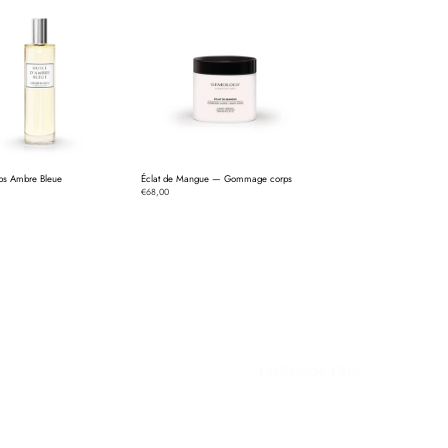
LE PANIER R
ps Ambre Bleue
Éclat de Mangue — Gommage corps
Aucun 
€68,00
En Savoir Plus