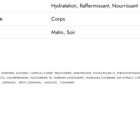
Hydratation, Raffermissant, Nourrissant
on
Corps
Matin, Soir
MYRISTATE, GLYCERIN, CAPRYLIC/CAPRIC TRIGLYCERIDE, DIMETHICONE, POLYACRYLATE-13, PHENOXYETHAN
COL, CHLORPHENESIN, POLYSORBATE 20, SORBITAN ISOSTEARATE, HYMENAEA COURBARIL SAP EXTRACT, CITR
NE , GERANIOL , HEXYL CINNAMAL , LINALOOL , COUMARIN