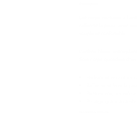
Description
Lait corps onctueux à l'amb
raffermit la peau, avec un
souple et confortable.
L'ambre bleue, antioxydan
Soin corps quotidien d'un
Hydrate et nourrit en 
Raffermit et lisse la pe
Pénètre vite, fini velou
Protège grâce à l'ambr
Livraison & retours