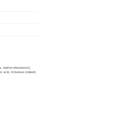
OL, PARFUM (FRAGRANCE),
IC ACID, POTASSIUM SORBATE,