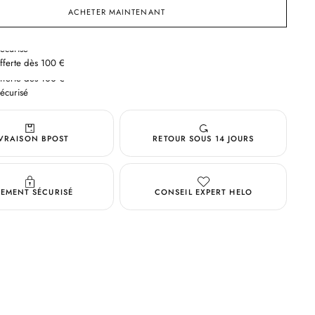
pour
ACHETER MAINTENANT
Lait
Corps
Ambre
Bleue
offerte dès 100 €
écurisé
offerte dès 100 €
écurisé
offerte dès 100 €
écurisé
IVRAISON BPOST
RETOUR SOUS 14 JOURS
IEMENT SÉCURISÉ
CONSEIL EXPERT HELO