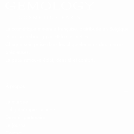
La cosmétique minérale française, distribuée en Belgique
et au Luxembourg par HElo Cosmetics.
Chaque soin puise dans les oligo-éléments des pierres
précieuses.
La peau retrouve éclat, densité et confort.
À propos
La marque
L'oligothérapie cutanée
Devenir partenaire
Le journal
Contact