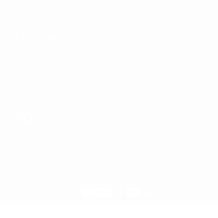
Oligo-éléments
Nos soins
© 2026 HElo Cosmetics — Distributeur Gemology en Belgique et
au Luxembourg. Tous droits réservés. Propulsé par Nexxia.
Méthodes
de
Belgique
paiement