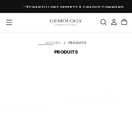
PASSER
ÉCHANTILLONS OFFERTS À CHAQUE COMMANDE
AU
CONTENU
ACCUEIL
/
PRODUITS
PRODUITS
Alphabétique, De A À Z
Affichage
21 sur 77 produits