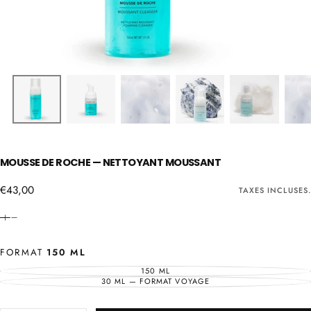
MOUSSE DE ROCHE — NETTOYANT MOUSSANT
€43,00
Prix
€43,00
TAXES INCLUSES.
régulier
FORMAT
150 ML
150 ML
VARIANTE
ÉPUISÉE
30 ML — FORMAT VOYAGE
VARIANTE
OU
ÉPUISÉE
INDISPONIBLE
OU
INDISPONIBLE