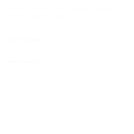
Les deux, en un seul geste. Sa mousse se transforme en
crème au contact de la peau.
À quel moment l'utiliser ?
Convient-elle à ma peau ?