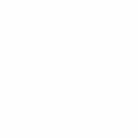
précieuses.
La peau retrouve éclat, densité et confort.
À propos
La marque
L'oligothérapie cutanée
Devenir partenaire
Le journal
Contact
Oligo-éléments