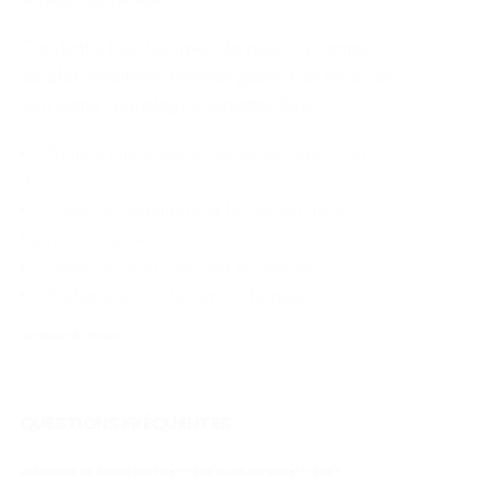
Convient à tous les types de peaux, y compris
les plus sensibles. Premier geste d'un rituel de
soin signé Gemology Cosmetics Paris.
Élimine impuretés et excès de sébum en
douceur
Préserve l'équilibre et le confort de la
barrière cutanée
Laisse un teint frais, net et reposé
S'adapte à tous les types de peaux
Livraison & retours
QUESTIONS FRÉQUENTES
La Mousse de Roche nettoie-t-elle ou démaquille-t-elle ?