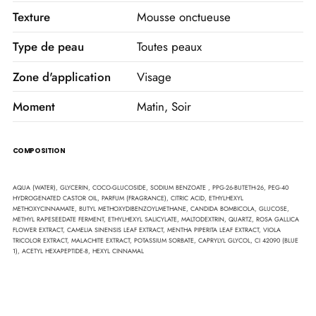
Texture
Mousse onctueuse
Type de peau
Toutes peaux
Zone d'application
Visage
Moment
Matin, Soir
COMPOSITION
Liste
AQUA (WATER), GLYCERIN, COCO-GLUCOSIDE, SODIUM BENZOATE , PPG-26-BUTETH-26, PEG-40
HYDROGENATED CASTOR OIL, PARFUM (FRAGRANCE), CITRIC ACID, ETHYLHEXYL
INCI
METHOXYCINNAMATE, BUTYL METHOXYDIBENZOYLMETHANE, CANDIDA BOMBICOLA, GLUCOSE,
METHYL RAPESEEDATE FERMENT, ETHYLHEXYL SALICYLATE, MALTODEXTRIN, QUARTZ, ROSA GALLICA
FLOWER EXTRACT, CAMELIA SINENSIS LEAF EXTRACT, MENTHA PIPERITA LEAF EXTRACT, VIOLA
TRICOLOR EXTRACT, MALACHITE EXTRACT, POTASSIUM SORBATE, CAPRYLYL GLYCOL, CI 42090 (BLUE
1), ACETYL HEXAPEPTIDE-8, HEXYL CINNAMAL